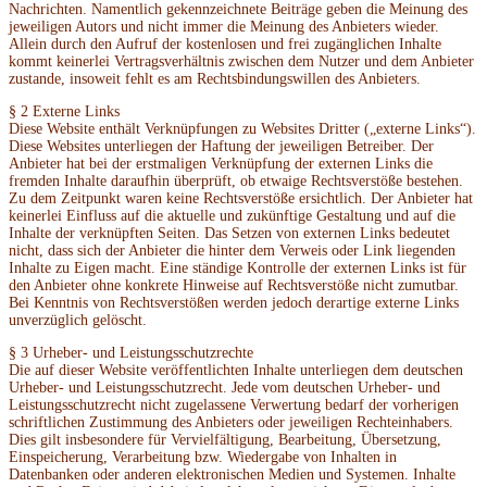
Nachrichten. Namentlich gekennzeichnete Beiträge geben die Meinung des
jeweiligen Autors und nicht immer die Meinung des Anbieters wieder.
Allein durch den Aufruf der kostenlosen und frei zugänglichen Inhalte
kommt keinerlei Vertragsverhältnis zwischen dem Nutzer und dem Anbieter
zustande, insoweit fehlt es am Rechtsbindungswillen des Anbieters.
§ 2 Externe Links
Diese Website enthält Verknüpfungen zu Websites Dritter („externe Links“).
Diese Websites unterliegen der Haftung der jeweiligen Betreiber. Der
Anbieter hat bei der erstmaligen Verknüpfung der externen Links die
fremden Inhalte daraufhin überprüft, ob etwaige Rechtsverstöße bestehen.
Zu dem Zeitpunkt waren keine Rechtsverstöße ersichtlich. Der Anbieter hat
keinerlei Einfluss auf die aktuelle und zukünftige Gestaltung und auf die
Inhalte der verknüpften Seiten. Das Setzen von externen Links bedeutet
nicht, dass sich der Anbieter die hinter dem Verweis oder Link liegenden
Inhalte zu Eigen macht. Eine ständige Kontrolle der externen Links ist für
den Anbieter ohne konkrete Hinweise auf Rechtsverstöße nicht zumutbar.
Bei Kenntnis von Rechtsverstößen werden jedoch derartige externe Links
unverzüglich gelöscht.
§ 3 Urheber- und Leistungsschutzrechte
Die auf dieser Website veröffentlichten Inhalte unterliegen dem deutschen
Urheber- und Leistungsschutzrecht. Jede vom deutschen Urheber- und
Leistungsschutzrecht nicht zugelassene Verwertung bedarf der vorherigen
schriftlichen Zustimmung des Anbieters oder jeweiligen Rechteinhabers.
Dies gilt insbesondere für Vervielfältigung, Bearbeitung, Übersetzung,
Einspeicherung, Verarbeitung bzw. Wiedergabe von Inhalten in
Datenbanken oder anderen elektronischen Medien und Systemen. Inhalte